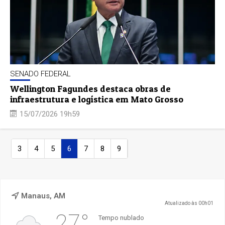
SENADO FEDERAL
Wellington Fagundes destaca obras de
infraestrutura e logística em Mato Grosso
15/07/2026 19h59
3
4
5
6
7
8
9
Manaus, AM
Atualizado às 00h01
27°
Tempo nublado