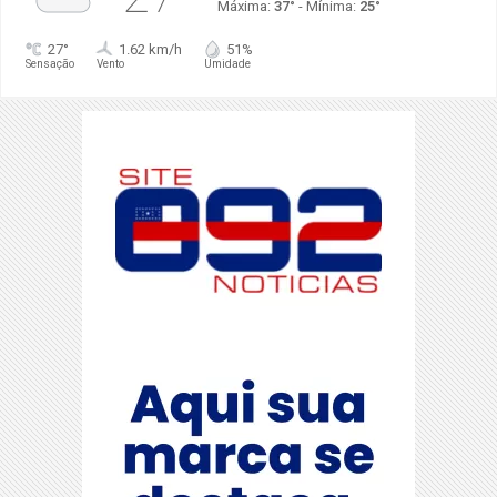
Máxima:
37°
- Mínima:
25°
27°
1.62 km/h
51%
Sensação
Vento
Umidade