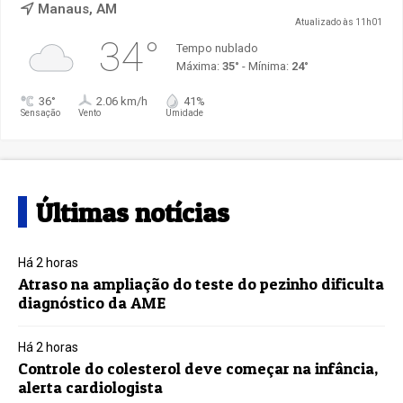
Manaus, AM
Atualizado às 11h01
34°
Tempo nublado
Máxima:
35°
- Mínima:
24°
36°
2.06 km/h
41%
Sensação
Vento
Umidade
Últimas notícias
Há 2 horas
Atraso na ampliação do teste do pezinho dificulta
diagnóstico da AME
Há 2 horas
Controle do colesterol deve começar na infância,
alerta cardiologista