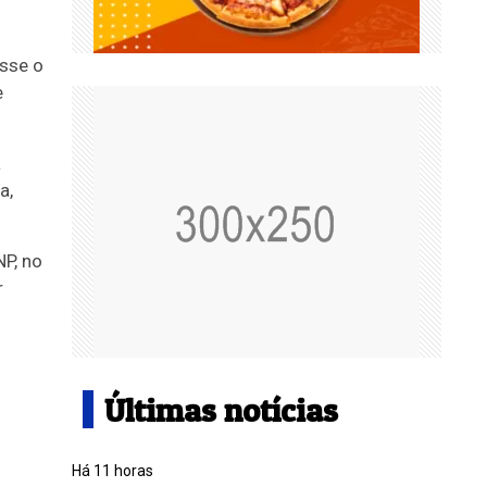
isse o
e
a
a,
P, no
r
Últimas notícias
Há 11 horas