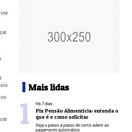
mitê
çar
e
e
ê
Mais lidas
sto.
tos
1
Há 7 dias
Pix Pensão Alimentícia: entenda o
que é e como solicitar
 sob
Veja o passo a passo de como aderir ao
pagamento automático