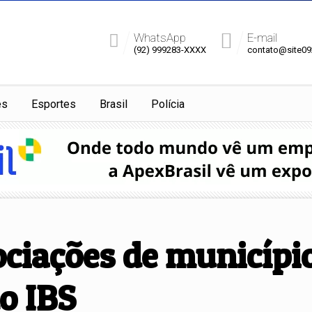
WhatsApp
E-mail
(92) 999283-XXXX
contato@site0
es
Esportes
Brasil
Polícia
ciações de município
o IBS