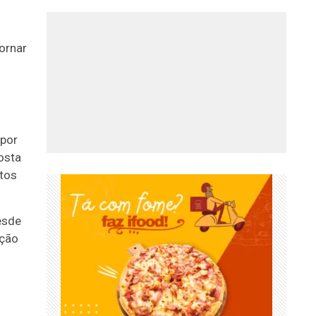
ornar
 por
osta
itos
esde
ição