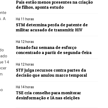
Pais estão menos presentes na criação
de filhos, aponta estudo
ente
. A
Há 11 horas
STM determina perda de patente de
militar acusado de transmitir HIV
Há 12 horas
Senado faz semana de esforço
do
concentrado a partir de segunda-feira
cado
que 14
Há 12 horas
ecer
STF julga recursos contra partes da
um
decisão que anulou marco temporal
Há 14 horas
no
TSE cria conselho para monitorar
desinformação e IA nas eleições