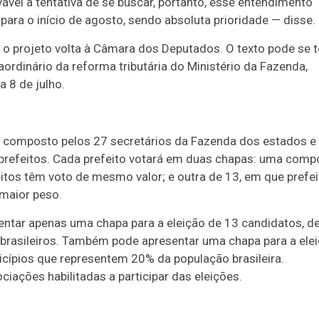
vel a tentativa de se buscar, portanto, esse entendimento
 para o início de agosto, sendo absoluta prioridade — disse.
o projeto volta à Câmara dos Deputados. O texto pode se t
aordinário da reforma tributária do Ministério da Fazenda,
 8 de julho.
 composto pelos 27 secretários da Fazenda dos estados e
 prefeitos. Cada prefeito votará em duas chapas: uma comp
itos têm voto de mesmo valor; e outra de 13, em que prefe
maior peso.
ntar apenas uma chapa para a eleição de 13 candidatos, d
 brasileiros. Também pode apresentar uma chapa para a ele
cípios que representem 20% da população brasileira.
iações habilitadas a participar das eleições.