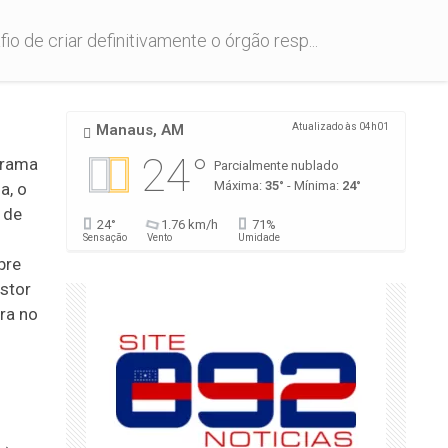
 de criar definitivamente o órgão resp...
Manaus, AM
Atualizado às 04h01
24°
grama
Parcialmente nublado
Máxima:
35°
- Mínima:
24°
a, o
 de
24°
1.76 km/h
71%
Sensação
Vento
Umidade
bre
estor
rra no