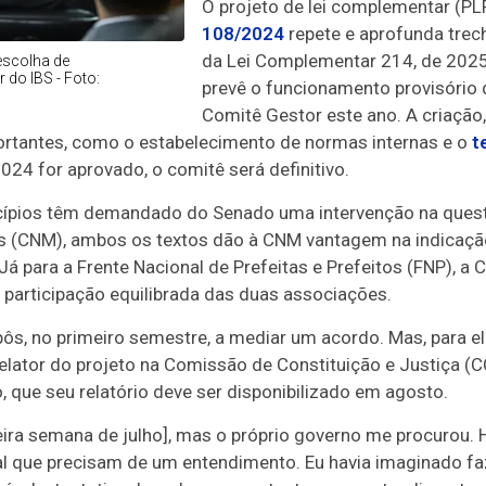
O projeto de lei complementar (PL
108/2024
repete e aprofunda trec
da Lei Complementar 214, de 202
escolha de
 do IBS - Foto:
prevê o funcionamento provisório
Comitê Gestor este ano. A criação
portantes, como o estabelecimento de normas internas e o
t
24 for aprovado, o comitê será definitivo.
cípios têm demandado do Senado uma intervenção na ques
os (CNM), ambos os textos dão à CNM vantagem na indicaçã
 para a Frente Nacional de Prefeitas e Prefeitos (FNP), a
participação equilibrada das duas associações.
s, no primeiro semestre, a mediar um acordo. Mas, para el
elator do projeto na Comissão de Constituição e Justiça (C
o, que seu relatório deve ser disponibilizado em agosto.
meira semana de julho], mas o próprio governo me procurou. 
ial que precisam de um entendimento. Eu havia imaginado fa