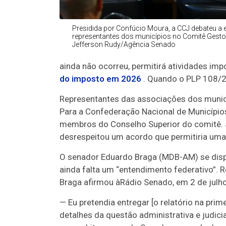
Presidida por Confúcio Moura, a CCJ debateu a 
representantes dos municípios no Comitê Gestor
Jefferson Rudy/Agência Senado
ainda não ocorreu, permitirá atividades im
do imposto em 2026
. Quando o PLP 108/20
Representantes das associações dos muni
Para a Confederação Nacional de Municípi
membros do Conselho Superior do comitê. Já
desrespeitou um acordo que permitiria uma 
O senador Eduardo Braga (MDB-AM) se dispô
ainda falta um “entendimento federativo”. R
Braga afirmou à
Rádio Senado
, em 2 de julh
— Eu pretendia entregar [o relatório na pri
detalhes da questão administrativa e judic