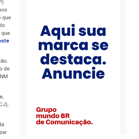
P)
hos
5 que
 do
, que
este
tão.
o de
 CNM
e,
CJ),
Há
zer