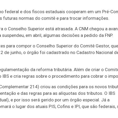
no federal e dos fiscos estaduais cooperam em um Pré-Co
s futuras normas do comitê e para trocar informações.
ra o Conselho Superior está atrasada. A CNM chegou a avan
a suspendeu, em abril, algumas decisões a pedido da FNP.
tes para compor o Conselho Superior do Comitê Gestor, qu
12 de junho, o órgão foi cadastrado no Cadastro Nacional d
ulamentação da reforma tributária. Além de criar o Comit
ao IBS e cria regras sobre o procedimento para cobrar o impo
 Complementar 214) criou as condições para os novos tribu
ntação e das regras para as alíquotas dos tributos. O IBS
dual), e por isso será gerido por um órgão especial. Já a
ará o lugar dos atuais PIS, Cofins e IPI, que são federais,