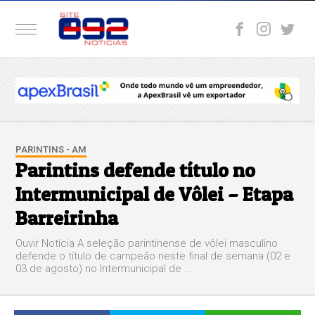
PARINTINS - AM
Parintins defende título no
Intermunicipal de Vôlei – Etapa
Barreirinha
Ouvir Notícia A seleção parintinense de vôlei masculino
defende o título de campeão neste final de semana (02 e
03 de agosto) no Intermunicipal de ...