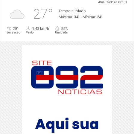
Atualizado às 02h01
27°
Tempo nublado
Máxima:
34°
- Mínima:
24°
28°
1.43 km/h
55%
Sensação
Vento
Umidade