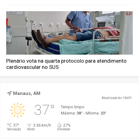
Plenário vota na quarta protocolo para atendimento
cardiovascular no SUS
Manaus, AM
Atualizado às 16h01
37°
Tempo limpo
Máxima:
38°
- Mínima:
23°
37°
3.36 km/h
27%
Sensação
Vento
Umidade