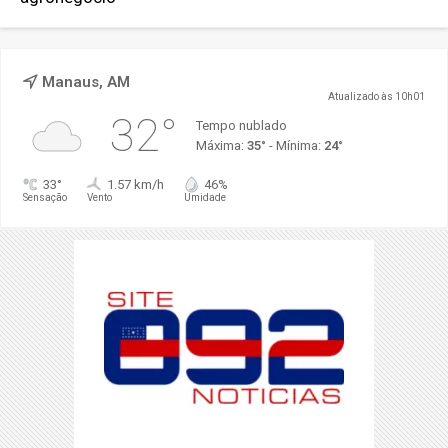
Manaus, AM
Atualizado às 10h01
32°
Tempo nublado
Máxima:
35°
- Mínima:
24°
33°
1.57 km/h
46%
Sensação
Vento
Umidade