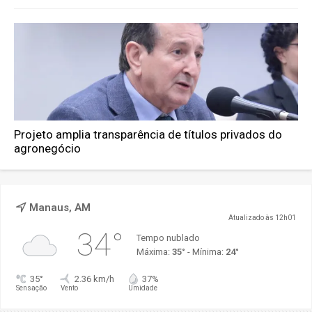
Projeto amplia transparência de títulos privados do
agronegócio
Manaus, AM
Atualizado às 12h01
34°
Tempo nublado
Máxima:
35°
- Mínima:
24°
35°
2.36 km/h
37%
Sensação
Vento
Umidade