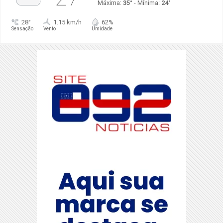
Máxima:
35°
- Mínima:
24°
28°
1.15 km/h
62%
Sensação
Vento
Umidade