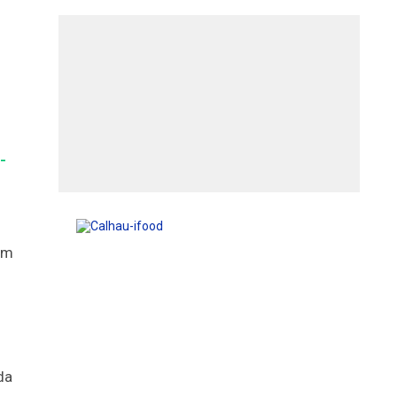
-
em
da