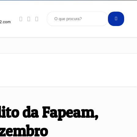
92.com
dito da Fapeam,
dezembro