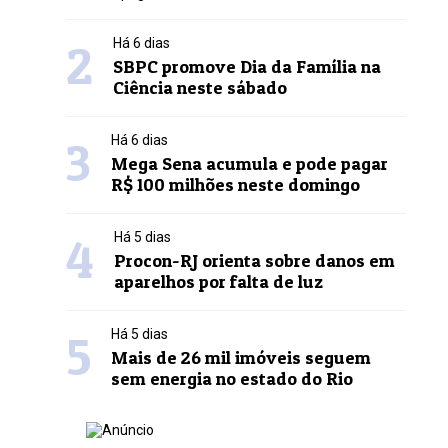
2
Há 6 dias
SBPC promove Dia da Família na
Ciência neste sábado
3
Há 6 dias
Mega Sena acumula e pode pagar
R$ 100 milhões neste domingo
4
Há 5 dias
Procon-RJ orienta sobre danos em
aparelhos por falta de luz
5
Há 5 dias
Mais de 26 mil imóveis seguem
sem energia no estado do Rio