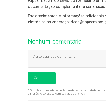
Fapeam. Além do envio do formulário onlin
documentação complementar a ser anexada
Esclarecimentos e informações adicionais
eletrônica ao endereço: deap@fapeam.am.g
Nenhum
comentário
Comentar
* O conteúdo de cada comentário é de responsabilidade de quem
o propósito do site ou com palavras ofensivas.