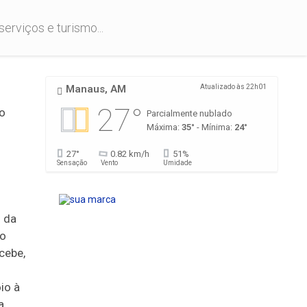
rviços e turismo...
Manaus, AM
Atualizado às 22h01
27°
 o
Parcialmente nublado
Máxima:
35°
- Mínima:
24°
27°
0.82 km/h
51%
Sensação
Vento
Umidade
 da
do
cebe,
io à
a