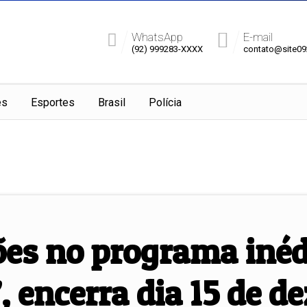
WhatsApp
E-mail
(92) 999283-XXXX
contato@site0
es
Esportes
Brasil
Polícia
ções no programa iné
, encerra dia 15 de 