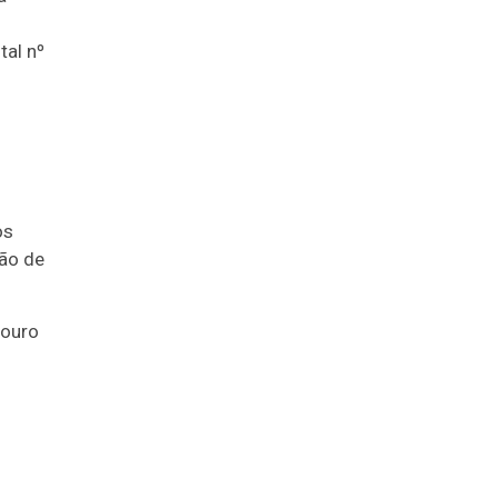
tal nº
os
ão de
souro