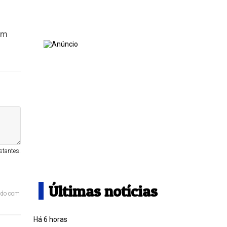
em
stantes.
Últimas notícias
ordo com
Há 6 horas