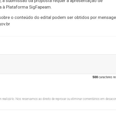
e, a submissão da proposta requer a apresentação de
 à Plataforma SigFapeam.
 sobre o conteúdo do edital podem ser obtidos por mensag
ov.br
500
caracteres re
 realizá-lo. Nos reservamos ao direito de reprovar ou eliminar comentários em desac