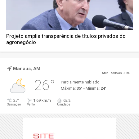
Projeto amplia transparência de títulos privados do
agronegócio
Manaus, AM
Atualizado às 00h01
26°
Parcialmente nublado
Máxima:
35°
- Mínima:
24°
27°
1.69 km/h
62%
Sensação
Vento
Umidade