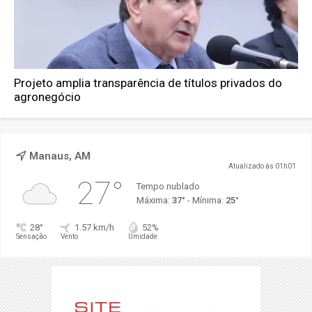
Projeto amplia transparência de títulos privados do
agronegócio
Manaus, AM
Atualizado às 01h01
27°
Tempo nublado
Máxima:
37°
- Mínima:
25°
28°
1.57 km/h
52%
Sensação
Vento
Umidade