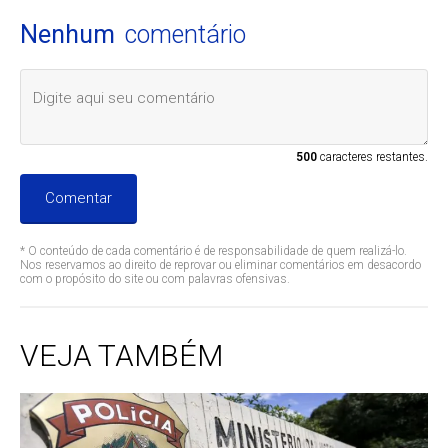
Nenhum
comentário
500
caracteres restantes.
Comentar
* O conteúdo de cada comentário é de responsabilidade de quem realizá-lo.
Nos reservamos ao direito de reprovar ou eliminar comentários em desacordo
com o propósito do site ou com palavras ofensivas.
VEJA TAMBÉM