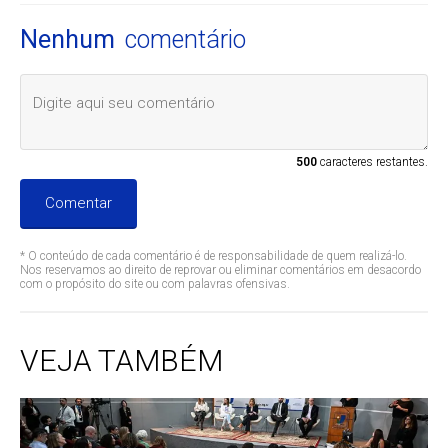
Nenhum
comentário
500
caracteres restantes.
Comentar
* O conteúdo de cada comentário é de responsabilidade de quem realizá-lo.
Nos reservamos ao direito de reprovar ou eliminar comentários em desacordo
com o propósito do site ou com palavras ofensivas.
VEJA TAMBÉM