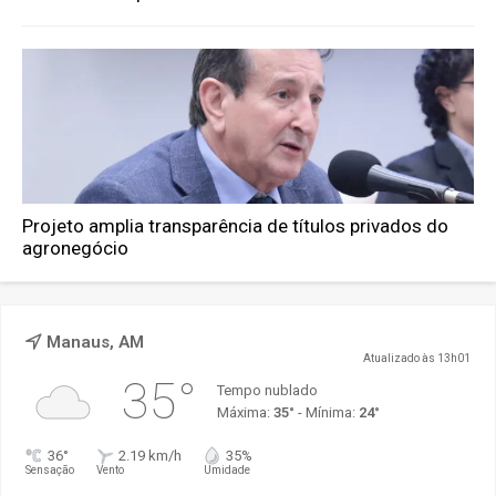
Projeto amplia transparência de títulos privados do
agronegócio
Manaus, AM
Atualizado às 13h01
35°
Tempo nublado
Máxima:
35°
- Mínima:
24°
36°
2.19 km/h
35%
Sensação
Vento
Umidade