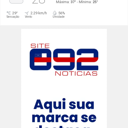
Máxima:
37°
- Mínima:
25°
29°
2.29 km/h
56%
Sensação
Vento
Umidade