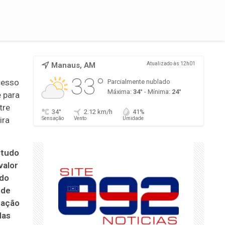
Manaus, AM
Atualizado às 12h01
33°
cesso
Parcialmente nublado
Máxima:
34°
- Mínima:
24°
 para
tre
34°
2.12 km/h
41%
ira
Sensação
Vento
Umidade
studo
valor
 do
 de
mação
das