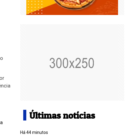
 o
or
ência
Últimas notícias
da
Há 44 minutos