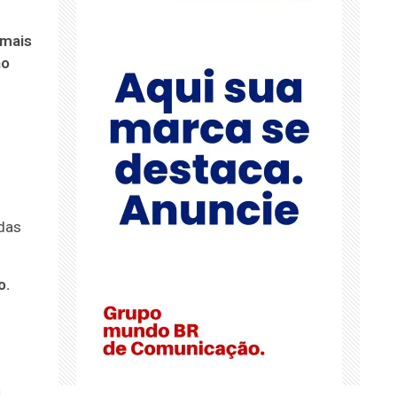
 mais
no
adas
o.
s