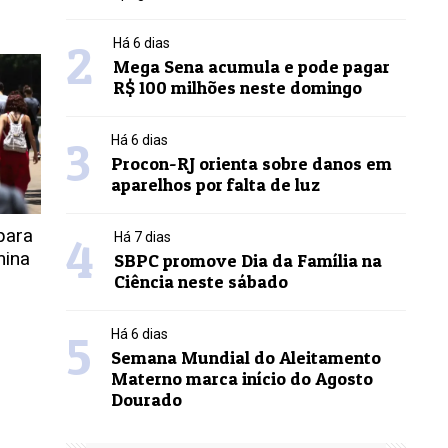
2
Há 6 dias
Mega Sena acumula e pode pagar
R$ 100 milhões neste domingo
3
Há 6 dias
Procon-RJ orienta sobre danos em
aparelhos por falta de luz
para
4
Há 7 dias
mina
SBPC promove Dia da Família na
Ciência neste sábado
5
Há 6 dias
Semana Mundial do Aleitamento
Materno marca início do Agosto
Dourado