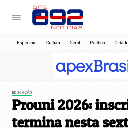
Especiais
Cultura
Geral
Política
Cidad
EDUCAÇÃO
Prouni 2026: inscr
termina nesta sex