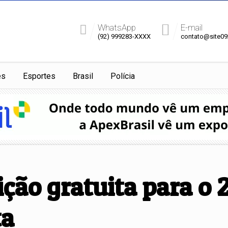
WhatsApp
E-mail
(92) 999283-XXXX
contato@site0
es
Esportes
Brasil
Polícia
ição gratuita para o 
ta