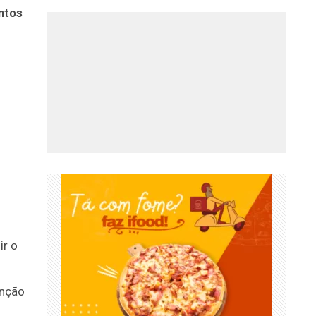
ntos
ir o
enção