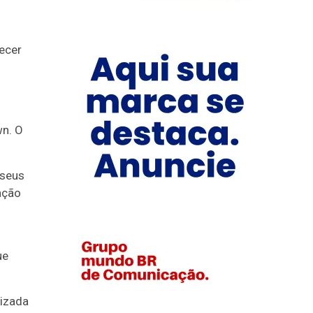
ecer
n. O
 seus
ação
ue
lizada