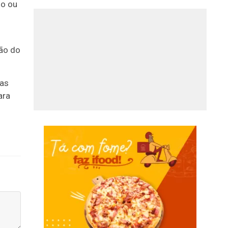
do ou
são do
mas
ara