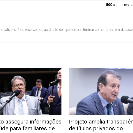
500
caracteres re
 realizá-lo. Nos reservamos ao direito de reprovar ou eliminar comentários em desac
to assegura informações
Projeto amplia transparê
úde para familiares de
de títulos privados do