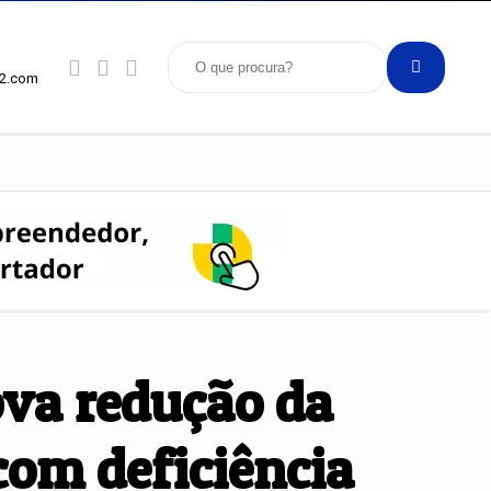
92.com
ova redução da
com deficiência