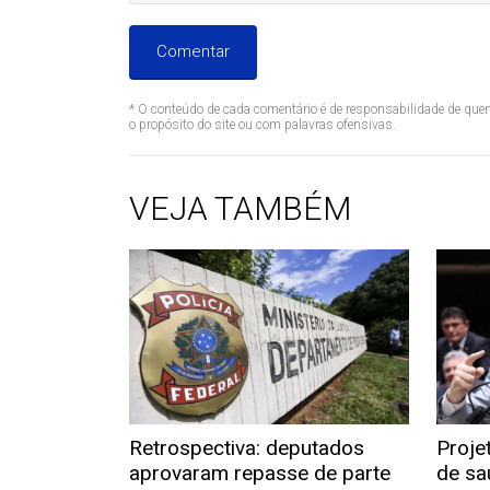
Comentar
* O conteúdo de cada comentário é de responsabilidade de quem
o propósito do site ou com palavras ofensivas.
VEJA TAMBÉM
Retrospectiva: deputados
Proje
aprovaram repasse de parte
de sa