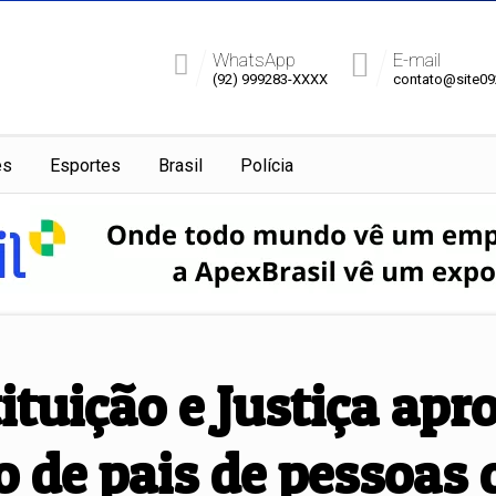
WhatsApp
E-mail
(92) 999283-XXXX
contato@site0
es
Esportes
Brasil
Polícia
tuição e Justiça apr
o de pais de pessoas 