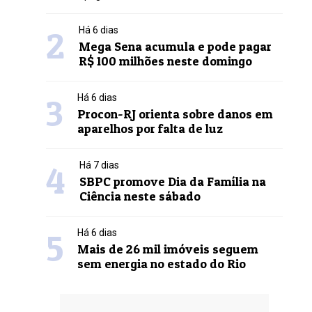
2
Há 6 dias
Mega Sena acumula e pode pagar
R$ 100 milhões neste domingo
3
Há 6 dias
Procon-RJ orienta sobre danos em
aparelhos por falta de luz
4
Há 7 dias
SBPC promove Dia da Família na
Ciência neste sábado
5
Há 6 dias
Mais de 26 mil imóveis seguem
sem energia no estado do Rio