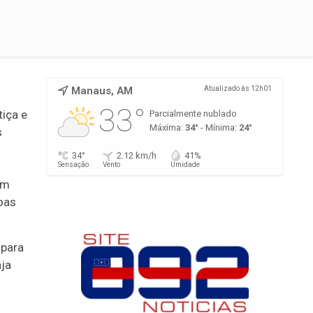
Manaus, AM
Atualizado às 12h01
33°
iça e
Parcialmente nublado
Máxima:
34°
- Mínima:
24°
s
34°
2.12 km/h
41%
Sensação
Vento
Umidade
em
soas
 para
aja