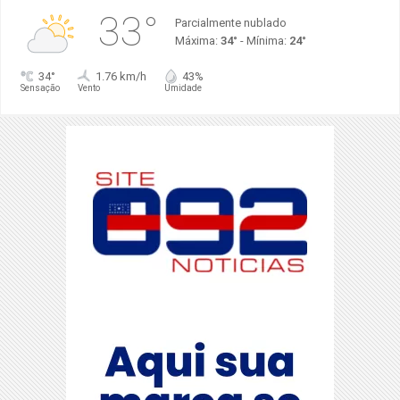
33°
Parcialmente nublado
Máxima:
34°
- Mínima:
24°
34°
1.76 km/h
43%
Sensação
Vento
Umidade