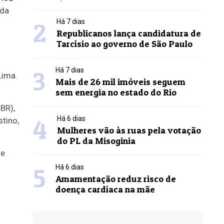
 da
2
Há 7 dias
Republicanos lança candidatura de
Tarcísio ao governo de São Paulo
3
Há 7 dias
Mais de 26 mil imóveis seguem
sem energia no estado do Rio
BR),
4
Há 6 dias
tino,
Mulheres vão às ruas pela votação
do PL da Misoginia
te
5
Há 6 dias
Amamentação reduz risco de
doença cardíaca na mãe