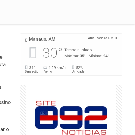
Manaus, AM
Atualizado às 09h01
30°
Tempo nublado
Máxima:
35°
- Mínima:
24°
 e
sta
31°
1.29 km/h
52%
Sensação
Vento
Umidade
s
a
ssino
zar o