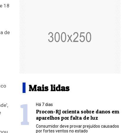
e 18
ma de
Mais lidas
sco
1
de',
Há 7 dias
Procon-RJ orienta sobre danos em
e
aparelhos por falta de luz
Consumidor deve provar prejuídos causados
por fortes ventos no estado
rmou