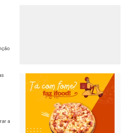
enção
rar a