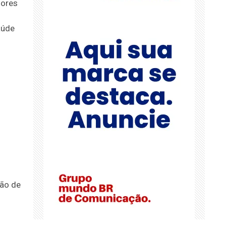
dores
aúde
são de