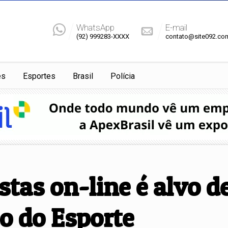
WhatsApp
E-mail
(92) 999283-XXXX
contato@site092.co
es
Esportes
Brasil
Polícia
tas on-line é alvo de
o do Esporte