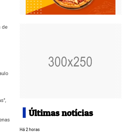
s de
aulo
s",
Últimas notícias
enas
Há 2 horas