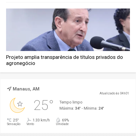
Projeto amplia transparência de títulos privados do
agronegócio
Manaus, AM
Atualizado às 04h01
25°
Tempo limpo
Máxima:
34°
- Mínima:
24°
25°
1.33 km/h
69%
Sensação
Vento
Umidade