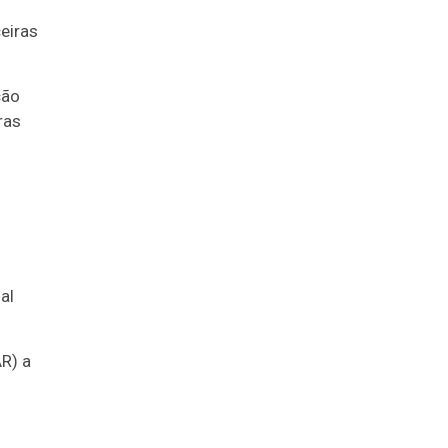
eiras
ção
ras
al
R) a