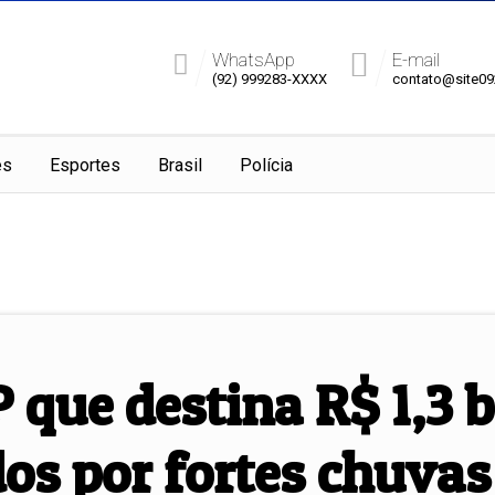
WhatsApp
E-mail
(92) 999283-XXXX
contato@site0
es
Esportes
Brasil
Polícia
que destina R$ 1,3 b
os por fortes chuvas