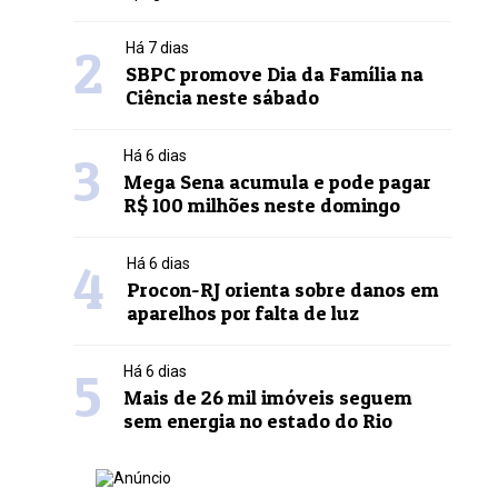
2
Há 7 dias
SBPC promove Dia da Família na
Ciência neste sábado
3
Há 6 dias
Mega Sena acumula e pode pagar
R$ 100 milhões neste domingo
4
Há 6 dias
Procon-RJ orienta sobre danos em
aparelhos por falta de luz
5
Há 6 dias
Mais de 26 mil imóveis seguem
sem energia no estado do Rio