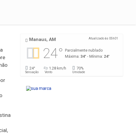
Manaus, AM
Atualizado às 05h01
24°
 a
Parcialmente nublado
Máxima:
34°
- Mínima:
24°
bre
lhão
24°
1.28 km/h
70%
Sensação
Vento
Umidade
por
to
stina
ial,