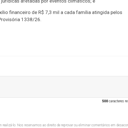
jurídicas afetadas por eventos climáticos; e
lio financeiro de R$ 7,3 mil a cada família atingida pelos
Provisória 1338/26.
500
caracteres re
 realizá-lo. Nos reservamos ao direito de reprovar ou eliminar comentários em desac