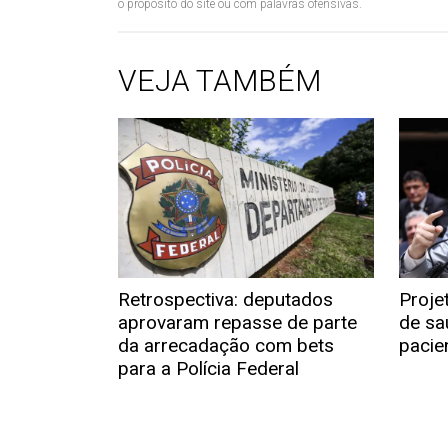
o propósito do site ou com palavras ofensivas.
VEJA TAMBÉM
Retrospectiva: deputados
Proje
aprovaram repasse de parte
de sa
da arrecadação com bets
pacie
para a Polícia Federal