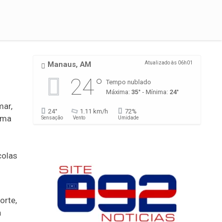
Manaus, AM
Atualizado às 06h01
24°
Tempo nublado
Máxima:
35°
- Mínima:
24°
mar,
24°
1.11 km/h
72%
xima
Sensação
Vento
Umidade
colas
orte,
a