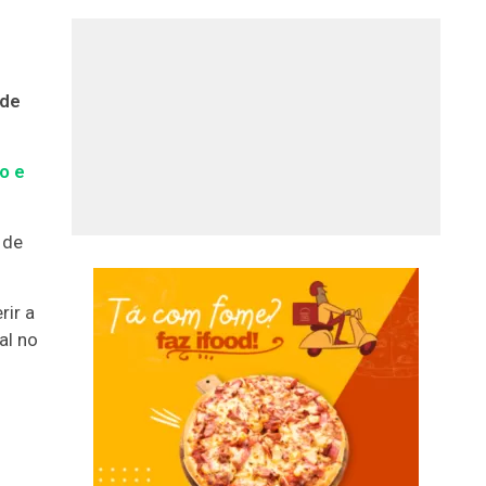
 de
o e
 de
rir a
al no