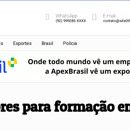
WhatsApp
E-mail
(92) 999283-XXXX
contato@site0
es
Esportes
Brasil
Polícia
ores para formação e