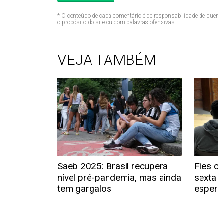
* O conteúdo de cada comentário é de responsabilidade de quem
o propósito do site ou com palavras ofensivas.
VEJA TAMBÉM
Saeb 2025: Brasil recupera
Fies 
nível pré-pandemia, mas ainda
sexta
tem gargalos
esper