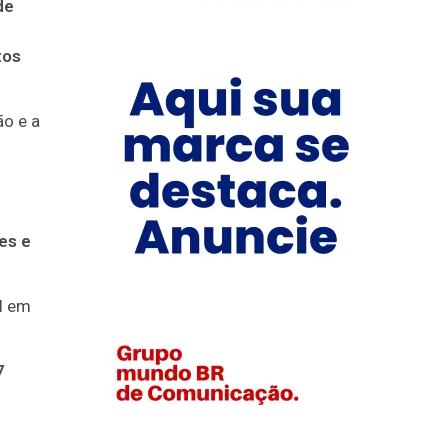
de
tos
ão e a
es e
l em
7