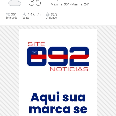
35°
Máxima:
35°
- Mínima:
24°
35°
1.4 km/h
32%
Sensação
Vento
Umidade