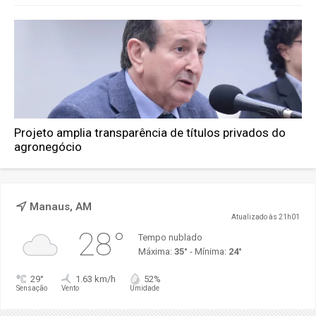
Projeto amplia transparência de títulos privados do
agronegócio
Manaus, AM
Atualizado às 21h01
28°
Tempo nublado
Máxima:
35°
- Mínima:
24°
29°
1.63 km/h
52%
Sensação
Vento
Umidade