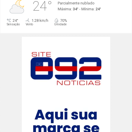
24°
Parcialmente nublado
Máxima:
34°
- Mínima:
24°
24°
1.28 km/h
70%
Sensação
Vento
Umidade