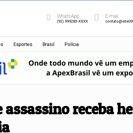
WhatsApp
E-mail
(92) 999283-XXXX
contato@site0
es
Esportes
Brasil
Polícia
 assassino receba he
ia