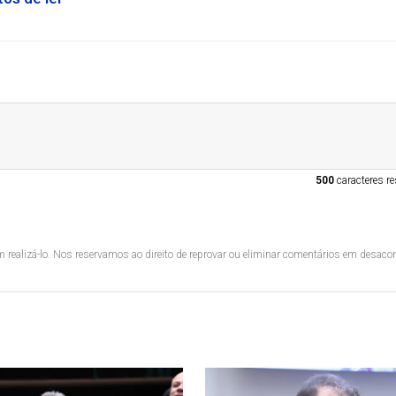
500
caracteres re
 realizá-lo. Nos reservamos ao direito de reprovar ou eliminar comentários em desac