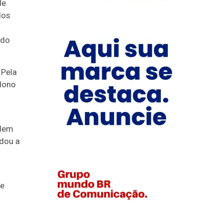
de
dos
 do
 Pela
 dono
odem
udou a
de