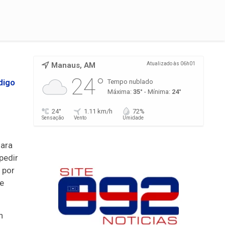
Manaus, AM
Atualizado às 06h01
24°
digo
Tempo nublado
Máxima:
35°
- Mínima:
24°
m
24°
1.11 km/h
72%
Sensação
Vento
Umidade
mara
pedir
 por
e
n