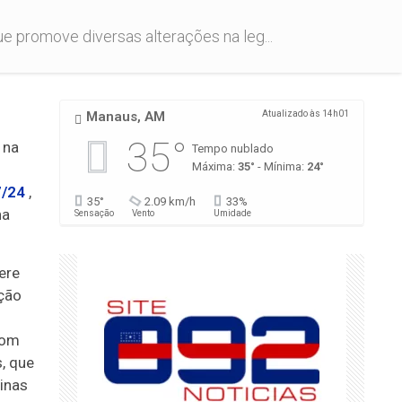
ue promove diversas alterações na leg...
Manaus, AM
Atualizado às 14h01
35°
 na
Tempo nublado
Máxima:
35°
- Mínima:
24°
7/24
,
35°
2.09 km/h
33%
na
Sensação
Vento
Umidade
ere
ação
com
, que
inas