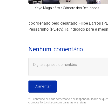
Kayo Magalhães / Câmara dos Deputados
coordenado pelo deputado Filipe Barros (PL-
Passarinho (PL-PA), já indicado para a mesm
Nenhum
comentário
Comentar
* O conteúdo de cada comentário é de responsabilidade de quem
o propósito do site ou com palavras ofensivas.