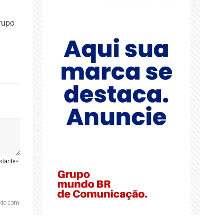
rupo
stantes.
ordo com