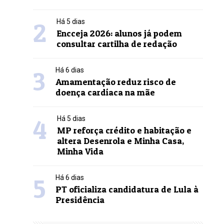
2
Há 5 dias
Encceja 2026: alunos já podem
consultar cartilha de redação
3
Há 6 dias
Amamentação reduz risco de
doença cardíaca na mãe
4
Há 5 dias
MP reforça crédito e habitação e
altera Desenrola e Minha Casa,
Minha Vida
5
Há 6 dias
PT oficializa candidatura de Lula à
Presidência