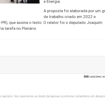
e Energia.
A proposta foi elaborada por um g
de trabalho criado em 2022 e
PR), que assina o texto. O relator foi o deputado Joaquim
a tarefa no Plenário.
500
caracteres re
 realizá-lo. Nos reservamos ao direito de reprovar ou eliminar comentários em desac