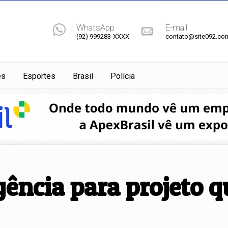
WhatsApp
E-mail
(92) 999283-XXXX
contato@site092.co
es
Esportes
Brasil
Polícia
ncia para projeto qu