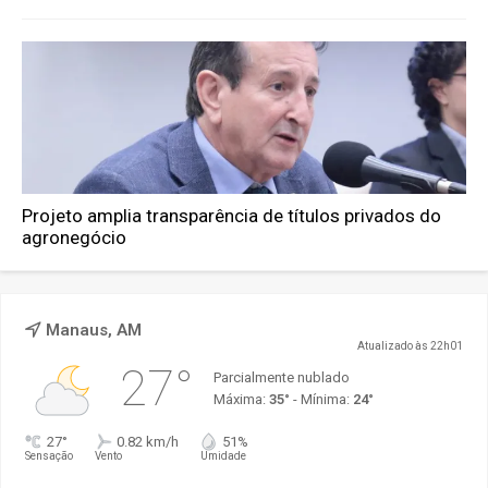
Projeto amplia transparência de títulos privados do
agronegócio
Manaus, AM
Atualizado às 22h01
27°
Parcialmente nublado
Máxima:
35°
- Mínima:
24°
27°
0.82 km/h
51%
Sensação
Vento
Umidade