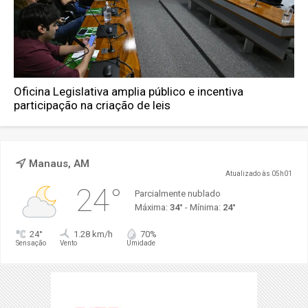
Oficina Legislativa amplia público e incentiva
participação na criação de leis
Manaus, AM
Atualizado às 05h01
24°
Parcialmente nublado
Máxima:
34°
- Mínima:
24°
24°
1.28 km/h
70%
Sensação
Vento
Umidade