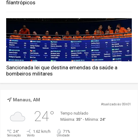
filantrópicos
Sancionada lei que destina emendas da saúde a
bombeiros militares
Manaus, AM
Atualizado às 05h01
24°
Tempo nublado
Máxima:
35°
- Mínima:
24°
24°
1.62 km/h
71%
Sensação
Vento
Umidade