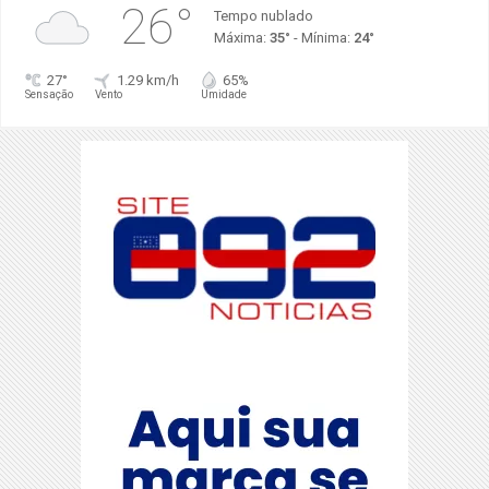
26°
Tempo nublado
Máxima:
35°
- Mínima:
24°
27°
1.29 km/h
65%
Sensação
Vento
Umidade