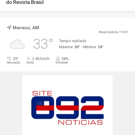
do Revista Brasil
Manaus, AM
Atualizado às 11h01
33°
Tempo nublado
Máxima:
35°
- Mínima:
24°
33°
2.46 km/h
38%
Sensação
Vento
Umidade