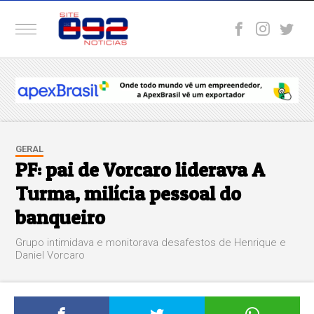
GERAL
PF: pai de Vorcaro liderava A
Turma, milícia pessoal do
banqueiro
Grupo intimidava e monitorava desafestos de Henrique e
Daniel Vorcaro