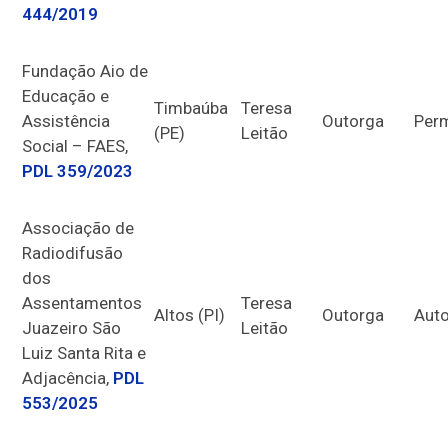
444/2019
Fundação Aio de
Educação e
Timbaúba
Teresa
Assistência
Outorga
Per
(PE)
Leitão
Social – FAES,
PDL 359/2023
Associação de
Radiodifusão
dos
Assentamentos
Teresa
Altos (PI)
Outorga
Auto
Juazeiro São
Leitão
Luiz Santa Rita e
Adjacência,
PDL
553/2025