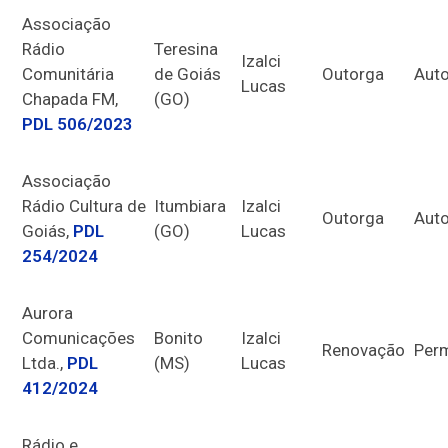
Associação
Rádio
Teresina
Izalci
Comunitária
de Goiás
Outorga
Auto
Lucas
Chapada FM,
(GO)
PDL 506/2023
Associação
Rádio Cultura de
Itumbiara
Izalci
Outorga
Auto
Goiás,
PDL
(GO)
Lucas
254/2024
Aurora
Comunicações
Bonito
Izalci
Renovação
Per
Ltda.,
PDL
(MS)
Lucas
412/2024
Rádio e