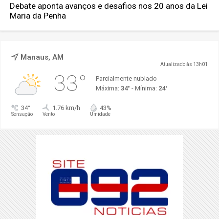
Debate aponta avanços e desafios nos 20 anos da Lei
Maria da Penha
Manaus, AM
Atualizado às 13h01
33°
Parcialmente nublado
Máxima:
34°
- Mínima:
24°
34°
1.76 km/h
43%
Sensação
Vento
Umidade