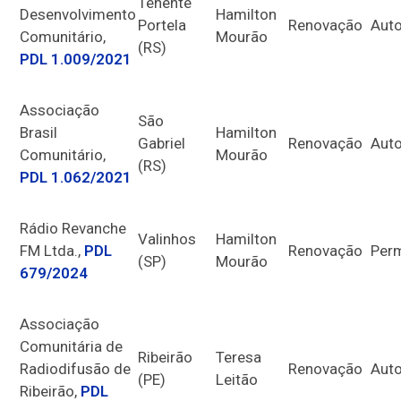
Tenente
Desenvolvimento
Hamilton
Portela
Renovação
Auto
Comunitário,
Mourão
(RS)
PDL 1.009/2021
Associação
São
Brasil
Hamilton
Gabriel
Renovação
Auto
Comunitário,
Mourão
(RS)
PDL 1.062/2021
Rádio Revanche
Valinhos
Hamilton
FM Ltda.,
PDL
Renovação
Per
(SP)
Mourão
679/2024
Associação
Comunitária de
Ribeirão
Teresa
Radiodifusão de
Renovação
Auto
(PE)
Leitão
Ribeirão,
PDL