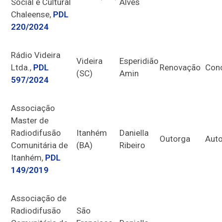
Social e Cultural
Alves
Chaleense,
PDL
220/2024
Rádio Videira
Videira
Esperidião
Ltda.,
PDL
Renovação
Con
(SC)
Amin
597/2024
Associação
Master de
Radiodifusão
Itanhém
Daniella
Outorga
Auto
Comunitária de
(BA)
Ribeiro
Itanhém,
PDL
149/2019
Associação de
Radiodifusão
São