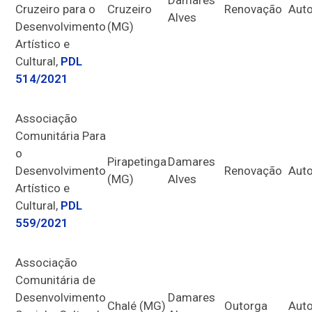
Damares
Cruzeiro para o
Cruzeiro
Renovação
Auto
Alves
Desenvolvimento
(MG)
Artístico e
Cultural,
PDL
514/2021
Associação
Comunitária Para
o
Pirapetinga
Damares
Desenvolvimento
Renovação
Auto
(MG)
Alves
Artístico e
Cultural,
PDL
559/2021
Associação
Comunitária de
Desenvolvimento
Damares
Chalé (MG)
Outorga
Auto