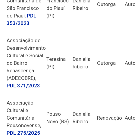
Comunitária de
Francisco
Daniella
Outorga
Auto
São Francisco
do Piauí
Ribeiro
do Piauí,
PDL
(PI)
353/2023
Associação de
Desenvolvimento
Cultural e Social
Teresina
Daniella
do Bairro
Outorga
Auto
(PI)
Ribeiro
Renascença
(ADECOBRE),
PDL 371/2023
Associação
Cultural e
Pouso
Daniella
Comunitária
Renovação
Auto
Novo (RS)
Ribeiro
Pousonovense,
PDL 275/2025