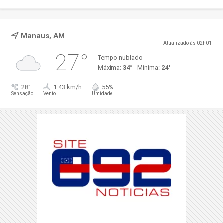
Manaus, AM
Atualizado às 02h01
27°
Tempo nublado
Máxima:
34°
- Mínima:
24°
28°
1.43 km/h
55%
Sensação
Vento
Umidade