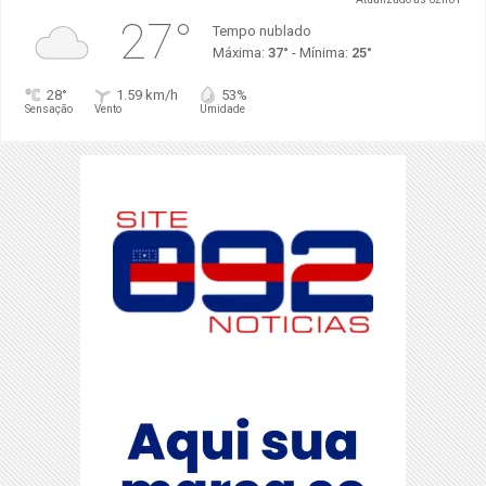
27°
Tempo nublado
Máxima:
37°
- Mínima:
25°
28°
1.59 km/h
53%
Sensação
Vento
Umidade