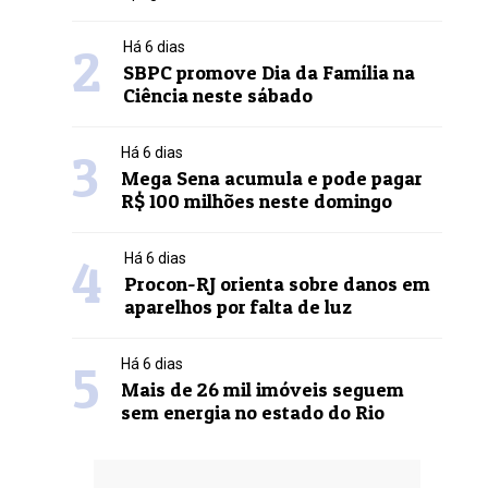
2
Há 6 dias
SBPC promove Dia da Família na
Ciência neste sábado
3
Há 6 dias
Mega Sena acumula e pode pagar
R$ 100 milhões neste domingo
4
Há 6 dias
Procon-RJ orienta sobre danos em
aparelhos por falta de luz
5
Há 6 dias
Mais de 26 mil imóveis seguem
sem energia no estado do Rio