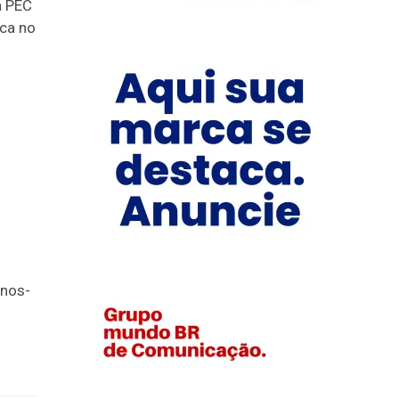
a PEC
ica no
anos-