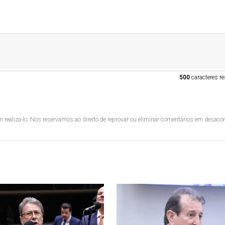
500
caracteres re
 realizá-lo. Nos reservamos ao direito de reprovar ou eliminar comentários em desac