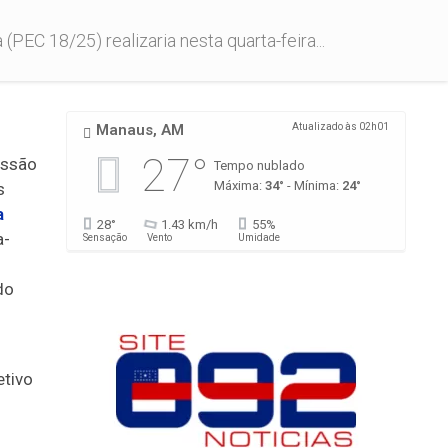
C 18/25) realizaria nesta quarta-feira...
Manaus, AM
Atualizado às 02h01
27°
ssão
Tempo nublado
Máxima:
34°
- Mínima:
24°
s
a
28°
1.43 km/h
55%
a-
Sensação
Vento
Umidade
do
etivo