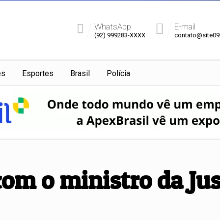
WhatsApp
E-mail
(92) 999283-XXXX
contato@site0
es
Esportes
Brasil
Polícia
om o ministro da Jus