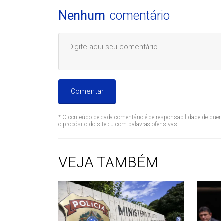
Nenhum
comentário
Comentar
* O conteúdo de cada comentário é de responsabilidade de quem
o propósito do site ou com palavras ofensivas.
VEJA TAMBÉM