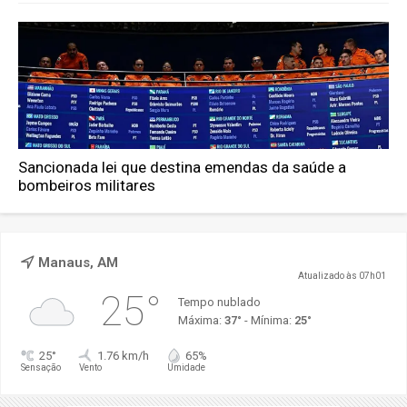
Sancionada lei que destina emendas da saúde a
bombeiros militares
Manaus, AM
Atualizado às 07h01
25°
Tempo nublado
Máxima:
37°
- Mínima:
25°
25°
1.76 km/h
65%
Sensação
Vento
Umidade