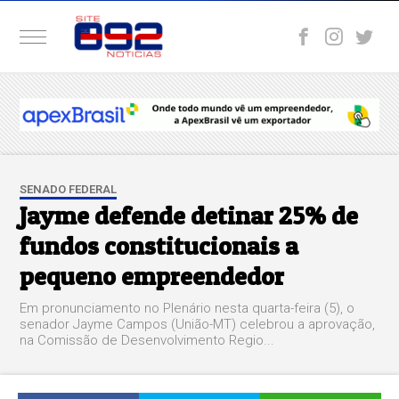
SENADO FEDERAL
Jayme defende detinar 25% de
fundos constitucionais a
pequeno empreendedor
Em pronunciamento no Plenário nesta quarta-feira (5), o
senador Jayme Campos (União-MT) celebrou a aprovação,
na Comissão de Desenvolvimento Regio...