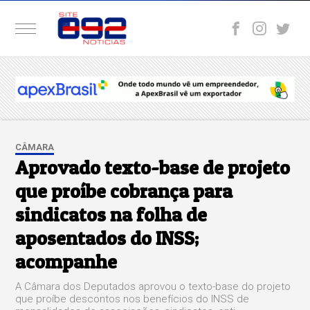
CÂMARA
Aprovado texto-base de projeto
que proíbe cobrança para
sindicatos na folha de
aposentados do INSS;
acompanhe
A Câmara dos Deputados aprovou o texto-base do projeto
que proíbe descontos nos benefícios do INSS de