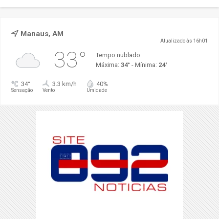
Manaus, AM
Atualizado às 16h01
33°
Tempo nublado
Máxima:
34°
- Mínima:
24°
34°
3.3 km/h
40%
Sensação
Vento
Umidade