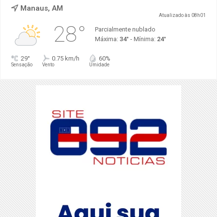
Manaus, AM
Atualizado às 08h01
28°
Parcialmente nublado
Máxima:
34°
- Mínima:
24°
29°
0.75 km/h
60%
Sensação
Vento
Umidade