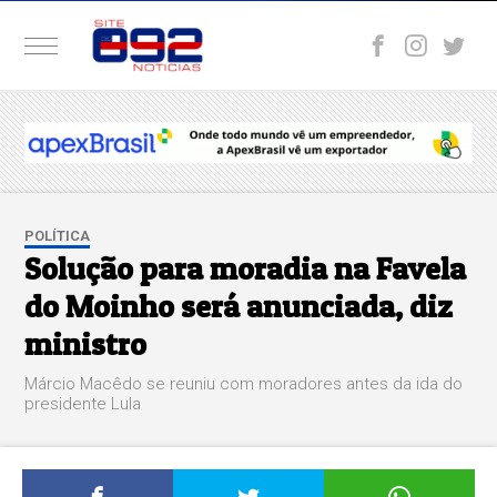
POLÍTICA
Solução para moradia na Favela
do Moinho será anunciada, diz
ministro
Márcio Macêdo se reuniu com moradores antes da ida do
presidente Lula