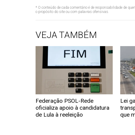
* O conteúdo de cada comentário é de responsabilidade de quem
o propósito do site ou com palavras ofensivas.
VEJA TAMBÉM
Federação PSOL-Rede
Lei g
oficializa apoio à candidatura
trans
de Lula à reeleição
que 