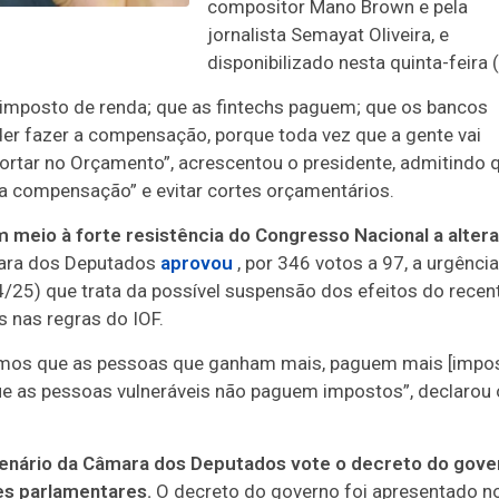
compositor Mano Brown e pela
jornalista Semayat Oliveira, e
disponibilizado nesta quinta-feira 
imposto de renda; que as fintechs paguem; que os bancos
er fazer a compensação, porque toda vez que a gente vai
cortar no Orçamento”, acrescentou o presidente, admitindo 
a compensação” e evitar cortes orçamentários.
meio à forte resistência do Congresso Nacional a alter
mara dos Deputados
aprovou
, por 346 votos a 97, a urgência
4/25) que trata da possível suspensão dos efeitos do recen
 nas regras do IOF.
eremos que as pessoas que ganham mais, paguem mais [impos
 as pessoas vulneráveis não paguem impostos”, declarou 
lenário da Câmara dos Deputados vote o decreto do gove
es parlamentares.
O decreto do governo foi apresentado n