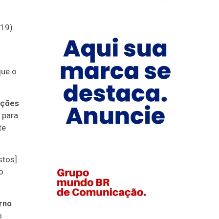
(19).
que o
ações
 para
te
tos].
o
rno
o