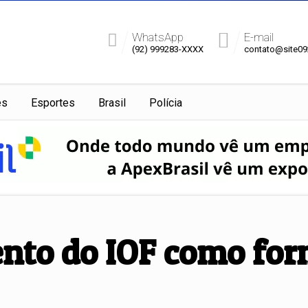
WhatsApp
E-mail
(92) 999283-XXXX
contato@site0
es
Esportes
Brasil
Polícia
nto do IOF como for