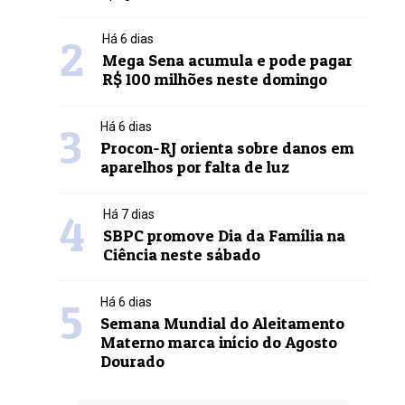
2
Há 6 dias
Mega Sena acumula e pode pagar
R$ 100 milhões neste domingo
3
Há 6 dias
Procon-RJ orienta sobre danos em
aparelhos por falta de luz
4
Há 7 dias
SBPC promove Dia da Família na
Ciência neste sábado
5
Há 6 dias
Semana Mundial do Aleitamento
Materno marca início do Agosto
Dourado