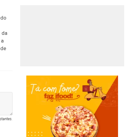
 do
 da
 a
 de
stantes.