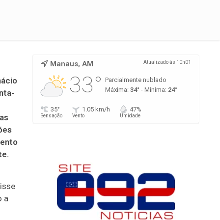
Manaus, AM
Atualizado às 10h01
33°
nácio
Parcialmente nublado
Máxima:
34°
- Mínima:
24°
nta-
35°
1.05 km/h
47%
as
Sensação
Vento
Umidade
ões
mento
te.
isse
 a