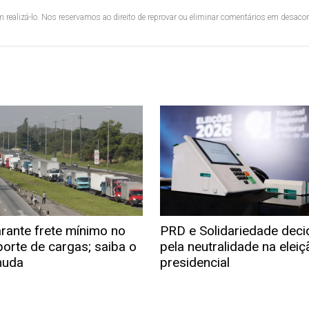
 realizá-lo. Nos reservamos ao direito de reprovar ou eliminar comentários em desac
arante frete mínimo no
PRD e Solidariedade dec
porte de cargas; saiba o
pela neutralidade na eleiç
muda
presidencial