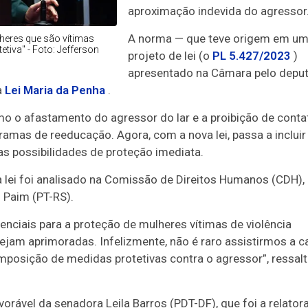
aproximação indevida do agressor
A norma — que teve origem em u
heres que são vítimas
iva" - Foto: Jefferson
projeto de lei (o
PL 5.427/2023
)
apresentado na Câmara pelo depu
a
Lei Maria da Penha
.
mo o afastamento do agressor do lar e a proibição de conta
amas de reeducação. Agora, com a nova lei, passa a incluir
s possibilidades de proteção imediata.
 lei foi analisado na Comissão de Direitos Humanos (CDH),
 Paim (PT-RS).
enciais para a proteção de mulheres vítimas de violência
sejam aprimoradas. Infelizmente, não é raro assistirmos a 
osição de medidas protetivas contra o agressor”, ressal
rável da senadora Leila Barros (PDT-DF), que foi a relatora