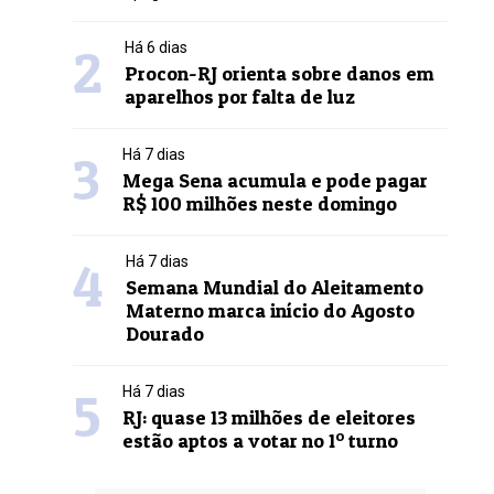
2
Há 6 dias
Procon-RJ orienta sobre danos em
aparelhos por falta de luz
3
Há 7 dias
Mega Sena acumula e pode pagar
R$ 100 milhões neste domingo
4
Há 7 dias
Semana Mundial do Aleitamento
Materno marca início do Agosto
Dourado
5
Há 7 dias
RJ: quase 13 milhões de eleitores
estão aptos a votar no 1º turno