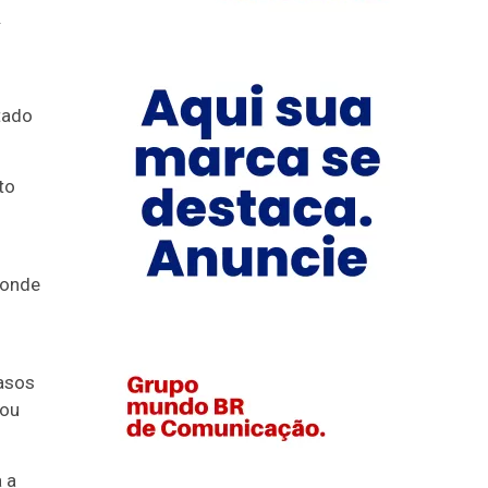
.
m
tado
to
 onde
casos
tou
 a