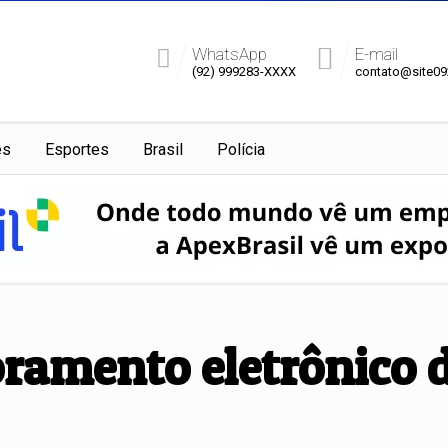
WhatsApp
E-mail
(92) 999283-XXXX
contato@site0
es
Esportes
Brasil
Polícia
ramento eletrônico d