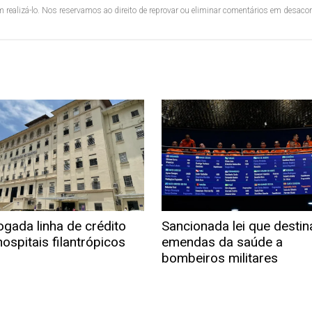
 realizá-lo. Nos reservamos ao direito de reprovar ou eliminar comentários em desac
ogada linha de crédito
Sancionada lei que destin
ospitais filantrópicos
emendas da saúde a
bombeiros militares