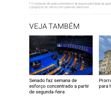
* O conteúdo de cada comentário é de responsabilidade de quem
o propósito do site ou com palavras ofensivas.
VEJA TAMBÉM
Senado faz semana de
Prorr
esforço concentrado a partir
para h
de segunda-feira