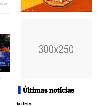
ordo com
a
Últimas notícias
Há 7 horas