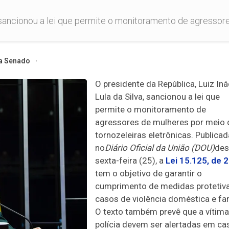
, sancionou a lei que permite o monitoramento de agressore
a Senado
O presidente da República, Luiz Iná
Lula da Silva, sancionou a lei que
permite o monitoramento de
agressores de mulheres por meio 
tornozeleiras eletrônicas. Publicad
no
Diário Oficial da União (DOU)
des
sexta-feira (25), a
Lei 15.125, de 
tem o objetivo de garantir o
cumprimento de medidas protetiv
casos de violência doméstica e fam
O texto também prevê que a vítima
polícia devem ser alertadas em ca