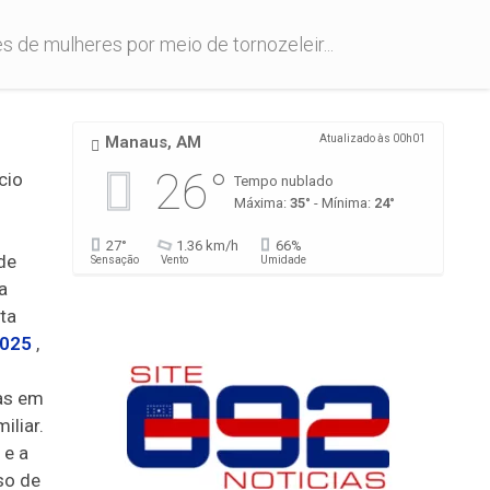
s de mulheres por meio de tornozeleir...
Manaus, AM
Atualizado às 00h01
26°
cio
Tempo nublado
Máxima:
35°
- Mínima:
24°
27°
1.36 km/h
66%
de
Sensação
Vento
Umidade
a
ta
2025
,
as em
iliar.
 e a
so de