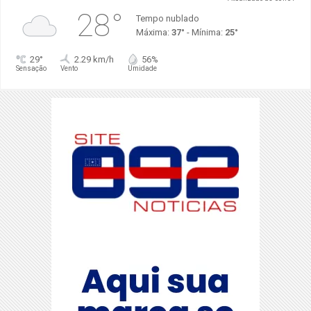
28°
Tempo nublado
Máxima:
37°
- Mínima:
25°
29°
2.29 km/h
56%
Sensação
Vento
Umidade