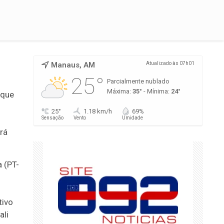
Manaus, AM
Atualizado às 07h01
25°
Parcialmente nublado
Máxima:
35°
- Mínima:
24°
 que
25°
1.18 km/h
69%
Sensação
Vento
Umidade
rá
 (PT-
tivo
ali