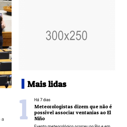
Mais lidas
1
Há 7 dias
Meteorologistas dizem que não é
possível associar ventanias ao El
Niño
 a
Evento meteorológico ocorreu no Rio e em