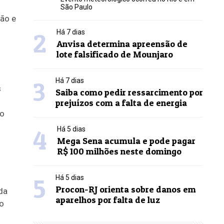
São Paulo
ão e
2
Há 7 dias
Anvisa determina apreensão de
lote falsificado de Mounjaro
3
Há 7 dias
s
Saiba como pedir ressarcimento por
prejuízos com a falta de energia
no
4
Há 5 dias
Mega Sena acumula e pode pagar
R$ 100 milhões neste domingo
5
Há 5 dias
Procon-RJ orienta sobre danos em
da
aparelhos por falta de luz
lo