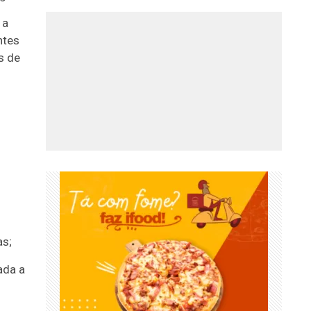
 a
ntes
s de
as;
ada a