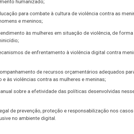
ndimento humanizado;
ducação para combate à cultura de violência contra as meni
 homens e meninos;
tendimento às mulheres em situação de violência, de forma
inicídio;
anismos de enfrentamento à violência digital contra meni
 acompanhamento de recursos orçamentários adequados par
o e às violências contra as mulheres e meninas;
anual sobre a efetividade das políticas desenvolvidas ness
al de prevenção, proteção e responsabilização nos casos
usive no ambiente digital.