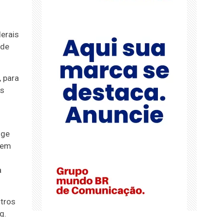
erais
 de
, para
os
ige
 em
a
utros
g.