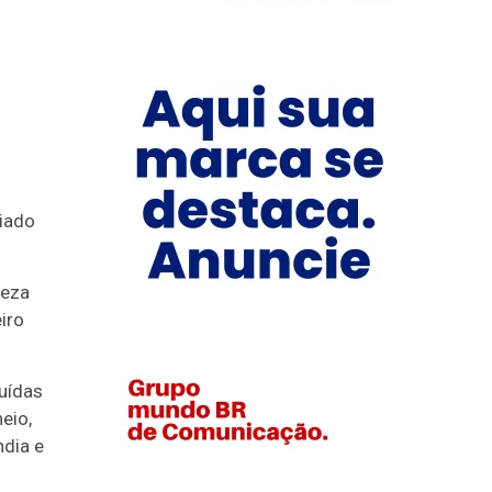
riado
leza
iro
uídas
eio,
ndia e