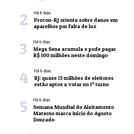
2
Há 6 dias
Procon-RJ orienta sobre danos em
aparelhos por falta de luz
3
Há 6 dias
Mega Sena acumula e pode pagar
R$ 100 milhões neste domingo
4
Há 6 dias
RJ: quase 13 milhões de eleitores
estão aptos a votar no 1º turno
5
Há 6 dias
Semana Mundial do Aleitamento
Materno marca início do Agosto
Dourado