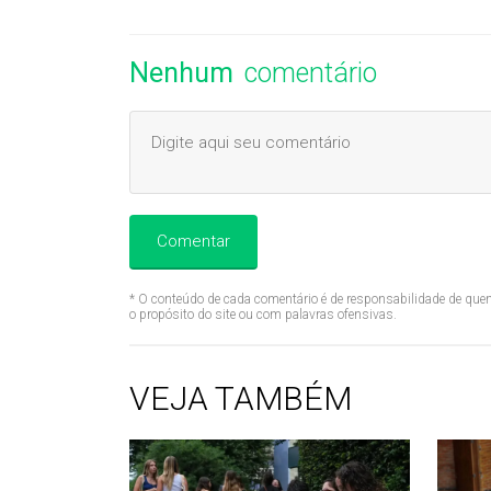
Nenhum
comentário
Comentar
* O conteúdo de cada comentário é de responsabilidade de quem
o propósito do site ou com palavras ofensivas.
VEJA TAMBÉM