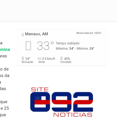
Manaus, AM
Atualizado às 16h01
33°
 a
Tempo nublado
Máxima:
34°
- Mínima:
24°
inina
ares
34°
3.3 km/h
40%
Sensação
Vento
Umidade
ão de
os da
a
das.
 que
 e 25
 que