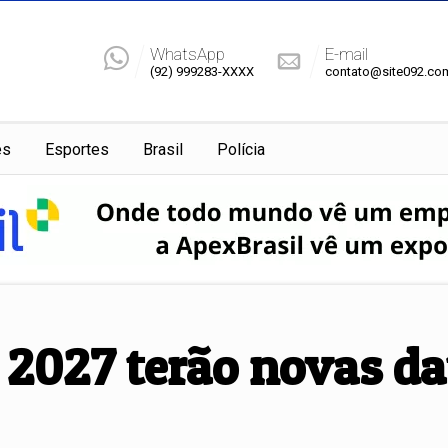
WhatsApp
E-mail
(92) 999283-XXXX
contato@site092.co
es
Esportes
Brasil
Polícia
e 2027 terão novas da