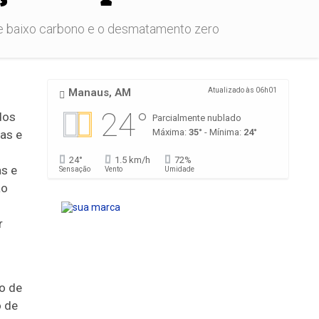
de baixo carbono e o desmatamento zero
Manaus, AM
Atualizado às 06h01
24°
dos
Parcialmente nublado
Máxima:
35°
- Mínima:
24°
tas e
24°
1.5 km/h
72%
s e
Sensação
Vento
Umidade
ão
r
o de
o de