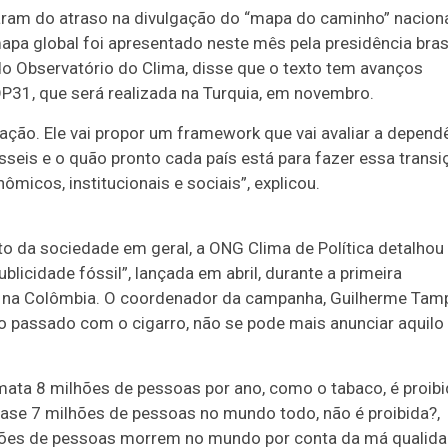
aram do atraso na divulgação do “mapa do caminho” naciona
mapa global foi apresentado neste mês pela presidência brasi
o Observatório do Clima, disse que o texto tem avanços
P31, que será realizada na Turquia, em novembro.
ntação. Ele vai propor um framework que vai avaliar a depend
seis e o quão pronto cada país está para fazer essa transi
micos, institucionais e sociais”, explicou.
da sociedade em geral, a ONG Clima de Política detalhou
licidade fóssil”, lançada em abril, durante a primeira
 na Colômbia. O coordenador da campanha, Guilherme Tampi
o passado com o cigarro, não se pode mais anunciar aquilo
ata 8 milhões de pessoas por ano, como o tabaco, é proibi
uase 7 milhões de pessoas no mundo todo, não é proibida?,
hões de pessoas morrem no mundo por conta da má qualid