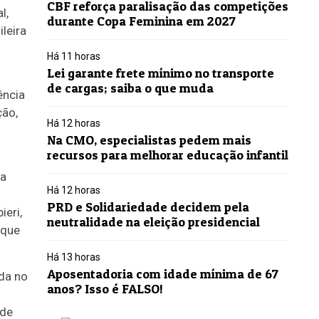
CBF reforça paralisação das competições
l,
durante Copa Feminina em 2027
leira
Há 11 horas
Lei garante frete mínimo no transporte
de cargas; saiba o que muda
ência
ção,
Há 12 horas
Na CMO, especialistas pedem mais
recursos para melhorar educação infantil
 a
Há 12 horas
PRD e Solidariedade decidem pela
eri,
neutralidade na eleição presidencial
 que
Há 13 horas
Aposentadoria com idade mínima de 67
da no
anos? Isso é FALSO!
ade