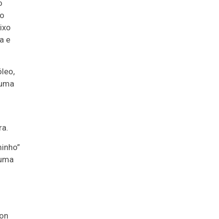
o
ão
ixo
a e
leo,
 uma
ra.
minho”
 uma
lon