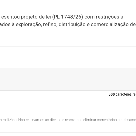
resentou projeto de lei (PL 1748/26) com restrições à
ados à exploração, refino, distribuição e comercialização de
500
caracteres re
 realizá-lo. Nos reservamos ao direito de reprovar ou eliminar comentários em desac