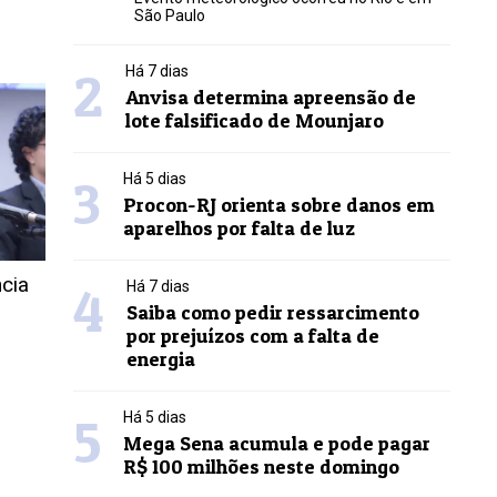
São Paulo
2
Há 7 dias
Anvisa determina apreensão de
lote falsificado de Mounjaro
3
Há 5 dias
Procon-RJ orienta sobre danos em
aparelhos por falta de luz
ncia
4
Há 7 dias
Saiba como pedir ressarcimento
por prejuízos com a falta de
energia
5
Há 5 dias
Mega Sena acumula e pode pagar
R$ 100 milhões neste domingo