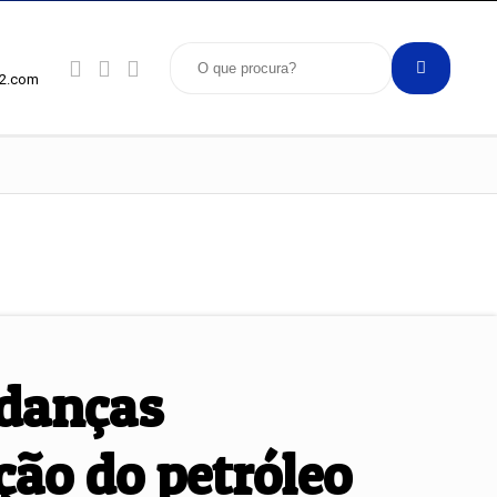
92.com
udanças
ção do petróleo