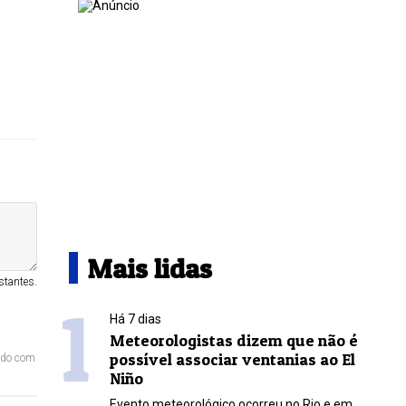
Mais lidas
stantes.
1
Há 7 dias
Meteorologistas dizem que não é
possível associar ventanias ao El
ordo com
Niño
Evento meteorológico ocorreu no Rio e em