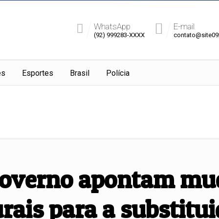
WhatsApp
E-mail
(92) 999283-XXXX
contato@site0
es
Esportes
Brasil
Polícia
 governo apontam m
rais para a substitui