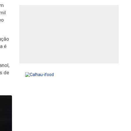
em
mil
eo
ução
a é
anol,
es de