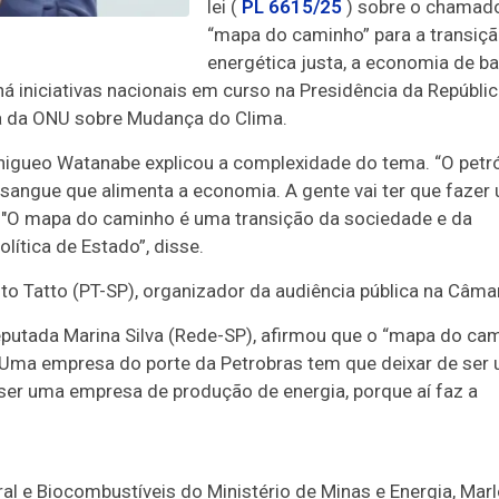
lei (
PL 6615/25
) sobre o chamad
“mapa do caminho” para a transiç
energética justa, a economia de ba
iniciativas nacionais em curso na Presidência da Repúblic
ia da ONU sobre Mudança do Clima.
 Shigueo Watanabe explicou a complexidade do tema. “O petró
sangue que alimenta a economia. A gente vai ter que fazer
 "O mapa do caminho é uma transição da sociedade e da
lítica de Estado”, disse.
lto Tatto (PT-SP), organizador da audiência pública na Câma
deputada Marina Silva (Rede-SP), afirmou que o “mapa do ca
 “Uma empresa do porte da Petrobras tem que deixar de ser
ser uma empresa de produção de energia, porque aí faz a
ral e Biocombustíveis do Ministério de Minas e Energia, Mar