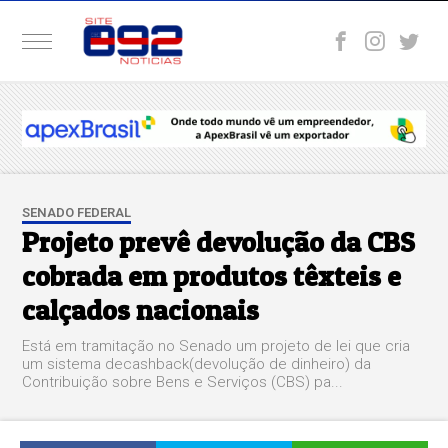
SENADO FEDERAL
Projeto prevê devolução da CBS
cobrada em produtos têxteis e
calçados nacionais
Está em tramitação no Senado um projeto de lei que cria
um sistema decashback(devolução de dinheiro) da
Contribuição sobre Bens e Serviços (CBS) pa...