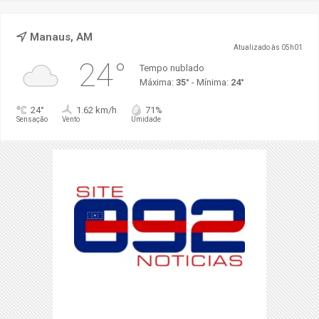
Manaus, AM
Atualizado às 05h01
24°
Tempo nublado
Máxima:
35°
- Mínima:
24°
24°
1.62 km/h
71%
Sensação
Vento
Umidade