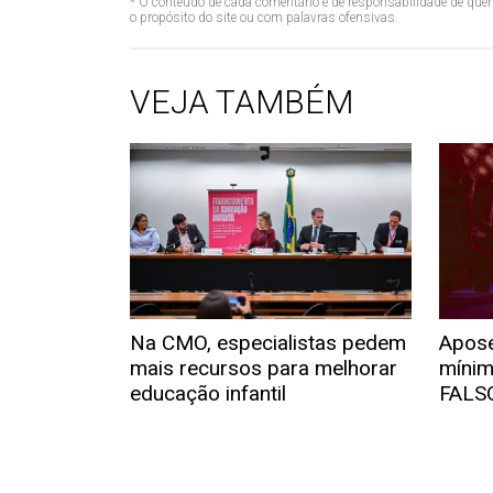
* O conteúdo de cada comentário é de responsabilidade de quem
o propósito do site ou com palavras ofensivas.
VEJA TAMBÉM
Na CMO, especialistas pedem
Apose
mais recursos para melhorar
mínim
educação infantil
FALS