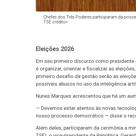
Chefes dos Três Poderes participaram da posse
TSE credito=
Eleições 2026
Em seu primeiro discurso como presidente d
é organizar, orientar e fiscalizar as eleiçõ
primeiro desafio da gestão serão as eleiçõ
possíveis abusos no uso da inteligência artifi
Nunes Marques acrescentou que há um aume
— Devemos estar atentos às novas tecnolo
nosso processo democrático — disse o re
Além deles, participaram da cerimônia a mi
TSE); o vice-presidente da República, Geral