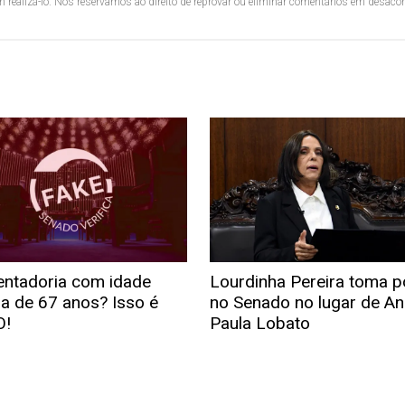
 realizá-lo. Nos reservamos ao direito de reprovar ou eliminar comentários em desac
ntadoria com idade
Lourdinha Pereira toma 
a de 67 anos? Isso é
no Senado no lugar de An
O!
Paula Lobato