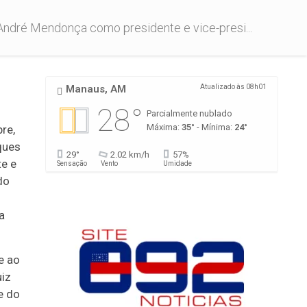
André Mendonça como presidente e vice-presi...
Manaus, AM
Atualizado às 08h01
28°
Parcialmente nublado
Máxima:
35°
- Mínima:
24°
re,
ques
29°
2.02 km/h
57%
e e
Sensação
Vento
Umidade
do
a
e ao
uiz
e do