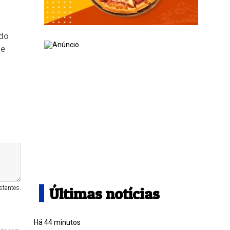
 do
 e
stantes.
Últimas notícias
Há 44 minutos