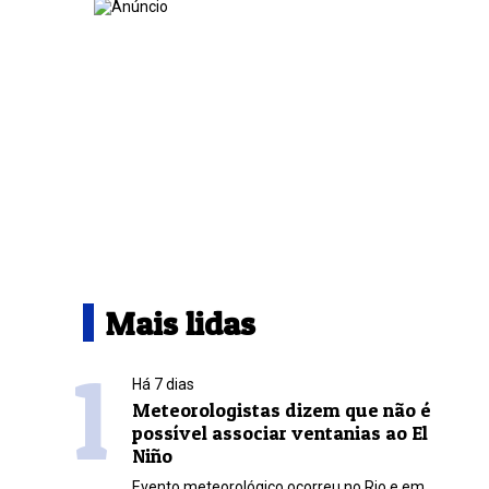
Mais lidas
1
Há 7 dias
Meteorologistas dizem que não é
possível associar ventanias ao El
Niño
Evento meteorológico ocorreu no Rio e em