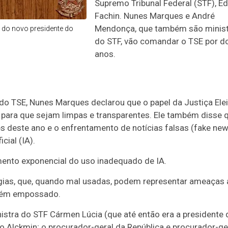
Supremo Tribunal Federal (STF), E
Fachin. Nunes Marques e André
Mendonça, que também são minis
 do novo presidente do
do STF, vão comandar o TSE por d
anos.
o TSE, Nunes Marques declarou que o papel da Justiça Elei
es, para que sejam limpas e transparentes. Ele também disse 
es deste ano e o enfrentamento de notícias falsas (fake new
cial (IA).
nto exponencial do uso inadequado de IA.
gias, que, quando mal usadas, podem representar ameaças 
cém empossado.
nistra do STF Cármen Lúcia (que até então era a
presidente 
do Alckmin; o procurador-geral da República e procurador-ge