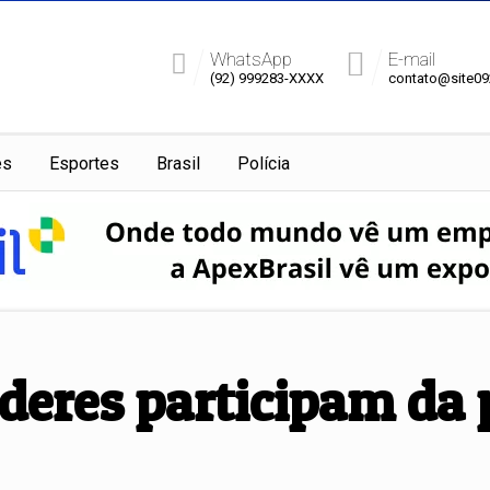
WhatsApp
E-mail
(92) 999283-XXXX
contato@site0
es
Esportes
Brasil
Polícia
oderes participam da