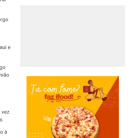
argo
auí e
rgo
nião
 vez
s.
o à