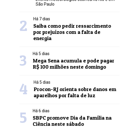
São Paulo
2
Há 7 dias
Saiba como pedir ressarcimento
por prejuízos com a falta de
energia
3
Há 5 dias
Mega Sena acumula e pode pagar
R$ 100 milhões neste domingo
4
Há 5 dias
Procon-RJ orienta sobre danos em
aparelhos por falta de luz
5
Há 6 dias
SBPC promove Dia da Família na
Ciência neste sábado