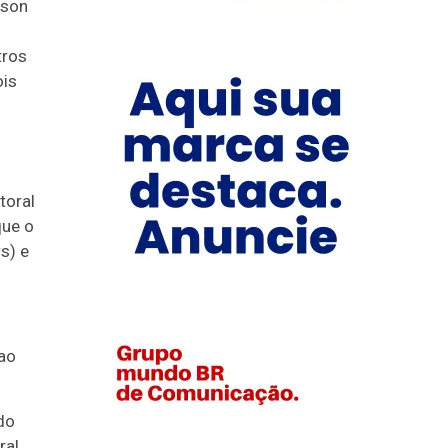
dson
tros
ois
toral
que o
s) e
ao
do
ral