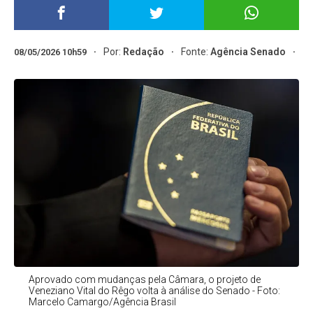
Por:
Redação
Fonte:
Agência Senado
08/05/2026 10h59
Aprovado com mudanças pela Câmara, o projeto de
Veneziano Vital do Rêgo volta à análise do Senado - Foto:
Marcelo Camargo/Agência Brasil