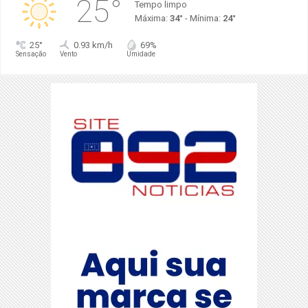
25°
Tempo limpo
Máxima:
34°
- Mínima:
24°
25°
0.93 km/h
69%
Sensação
Vento
Umidade