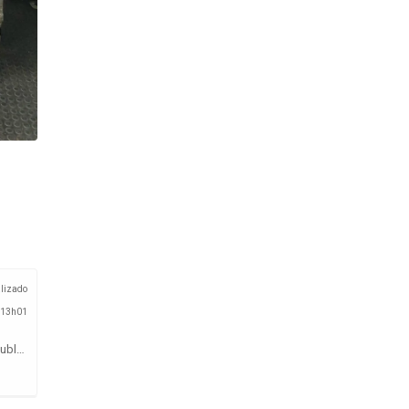
lizado
 13h01
Parcialmente nublado