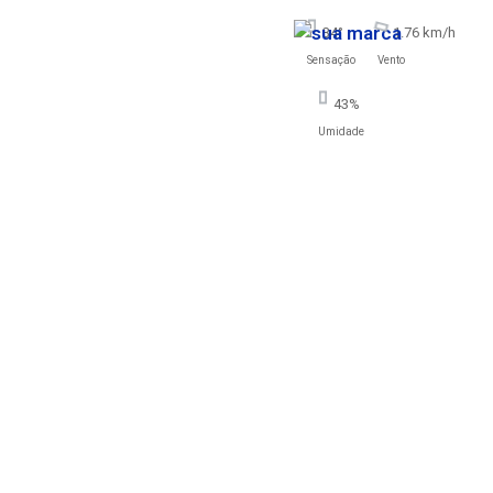
34°
1.76 km/h
Sensação
Vento
43%
Umidade