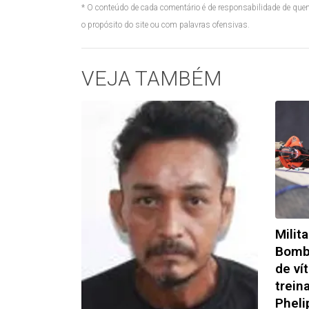
* O conteúdo de cada comentário é de responsabilidade de quem
o propósito do site ou com palavras ofensivas.
VEJA TAMBÉM
Milit
Bomb
de ví
trein
Pheli