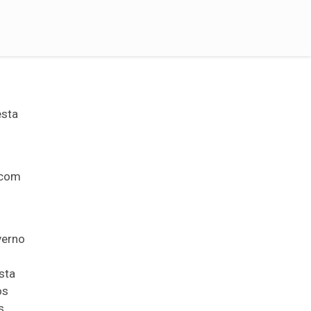
esta
ecom
verno
sta
os
s