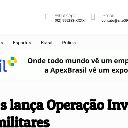
WhatsApp
E-mail
(92) 999283-XXXX
contato@site0
es
Esportes
Brasil
Polícia
s lança Operação In
ilitares