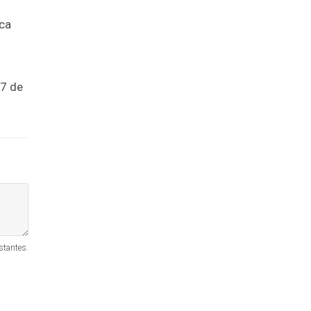
ica
 7 de
stantes.