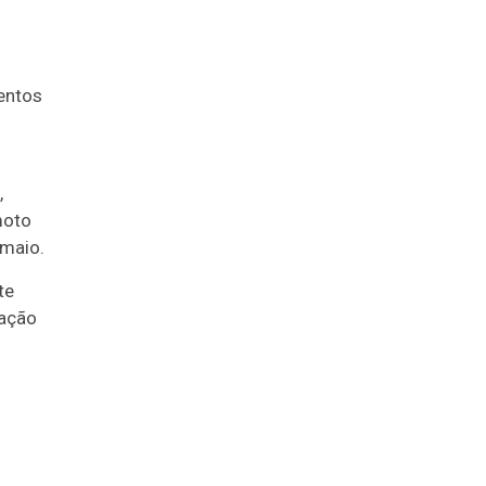
entos
,
moto
 maio.
te
ração