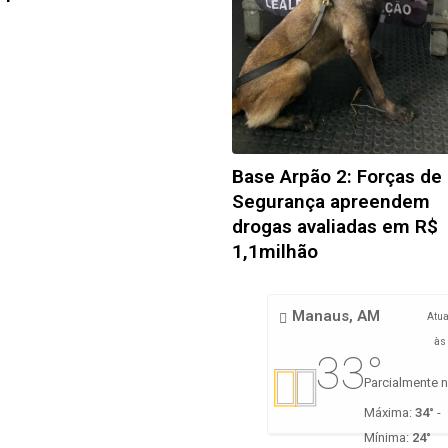
Base Arpão 2: Forças de
Segurança apreendem
drogas avaliadas em R$
1,1milhão
Manaus, AM
Atua
às
33°
Máxima:
34°
-
Mínima:
24°