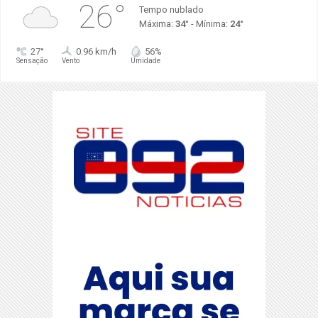
26°
Tempo nublado
Máxima:
34°
- Mínima:
24°
27°
0.96 km/h
56%
Sensação
Vento
Umidade