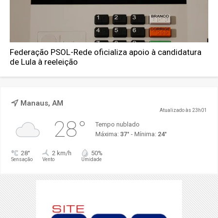
Federação PSOL-Rede oficializa apoio à candidatura
de Lula à reeleição
Manaus, AM
Atualizado às 23h01
28°
Tempo nublado
Máxima:
37°
- Mínima:
24°
28°
2 km/h
50%
Sensação
Vento
Umidade